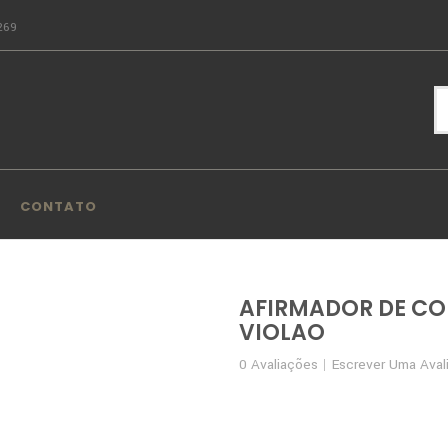
269
CONTATO
AFIRMADOR DE CO
VIOLAO
0
Avaliações
Escrever Uma Aval