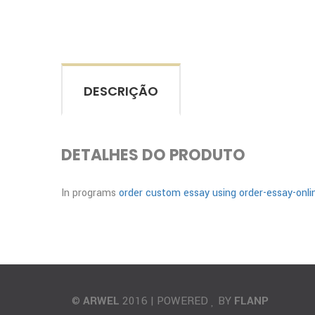
DESCRIÇÃO
DETALHES DO PRODUTO
In programs
order custom essay using order-essay-onli
©
ARWEL
2016 | POWERED
BY
FLANP