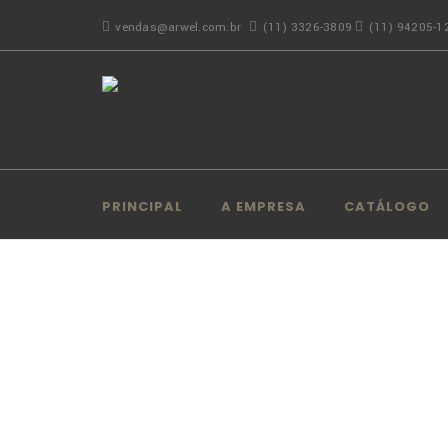
vendas@arwel.com.br
(11) 3326-3809
(11) 94205-1
PRINCIPAL
A EMPRESA
CATÁLOGO