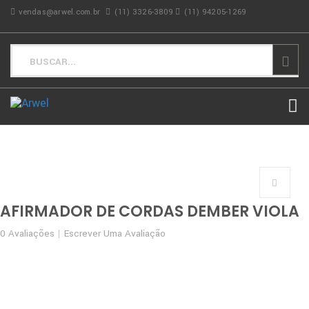
vendas@arwel.com.br
(11) 3326-3809
(11) 94205-1269
AFIRMADOR DE CORDAS DEMBER VIOLA
0
Avaliações
Escrever Uma Avaliação