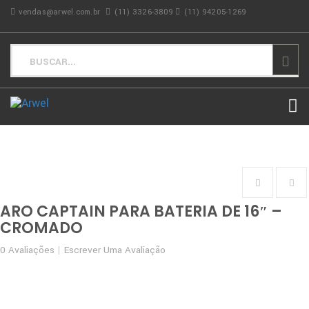
vendas@arwel.com.br
(11) 3326-3809
(11) 94205-1269
ARO CAPTAIN PARA BATERIA DE 16″ –
CROMADO
0
Avaliações
Escrever Uma Avaliação