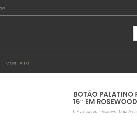
269
CONTATO
BOTÃO PALATINO 
16″ EM ROSEWOOD
0
Avaliações
Escrever Uma Aval