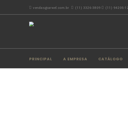
vendas@arwel.com.br
(11) 3326-3809
(11) 94205-1
PRINCIPAL
A EMPRESA
CATÁLOGO