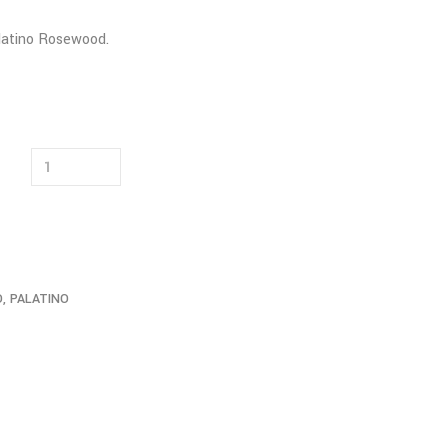
alatino Rosewood.
O
,
PALATINO