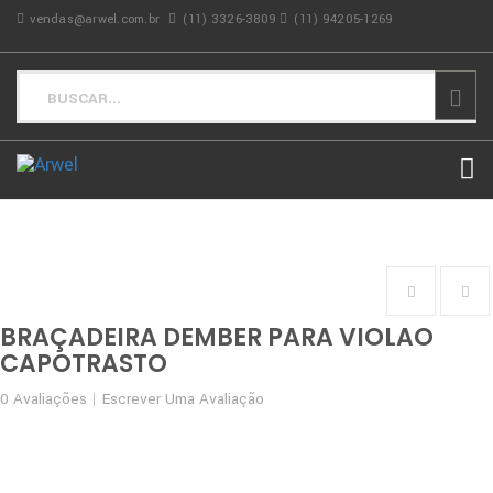
vendas@arwel.com.br
(11) 3326-3809
(11) 94205-1269
BRAÇADEIRA DEMBER PARA VIOLAO
CAPOTRASTO
0
Avaliações
Escrever Uma Avaliação