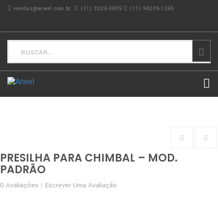
vendas@arwel.com.br
(11) 3326-3809
(11) 94205-1269
PRESILHA PARA CHIMBAL – MOD.
PADRÃO
0
Avaliações
Escrever Uma Avaliação