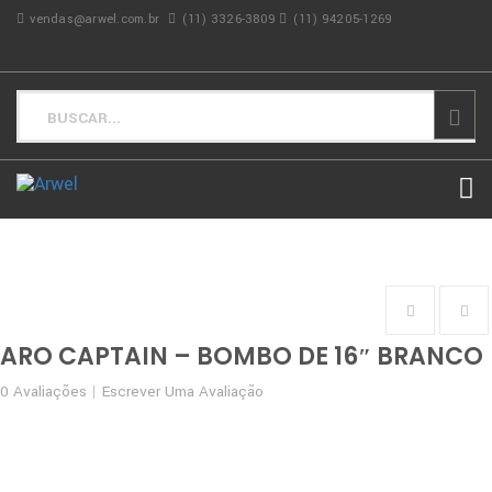
vendas@arwel.com.br
(11) 3326-3809
(11) 94205-1269
ARO CAPTAIN – BOMBO DE 16″ BRANCO
0
Avaliações
Escrever Uma Avaliação