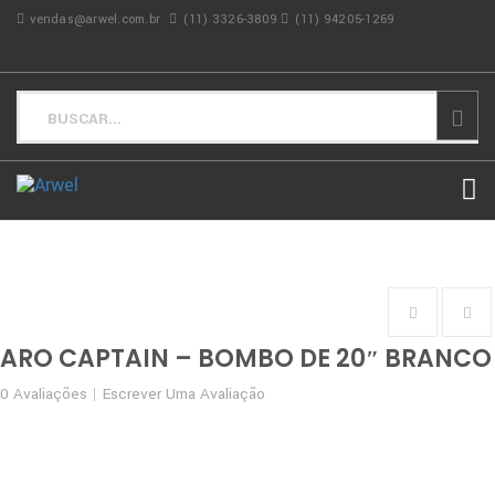
vendas@arwel.com.br
(11) 3326-3809
(11) 94205-1269
ARO CAPTAIN – BOMBO DE 20″ BRANCO
0
Avaliações
Escrever Uma Avaliação