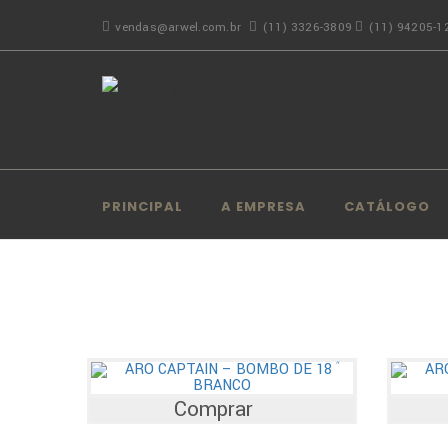
vendas@arwel.com.br
(11) 3326-3809
(11) 94205-1
PRINCIPAL
A EMPRESA
CATÁLOGO
Comprar