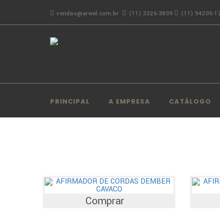
vendas@arwel.com.br
(11) 3326-3809
(11) 94205-1
PRINCIPAL
A EMPRESA
CATÁLOGO
Comprar