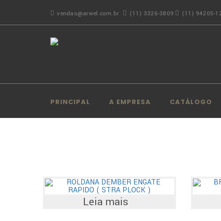
vendas@arwel.com.br
(11) 3326-3809
(11) 94205-1
PRINCIPAL
A EMPRESA
CATÁLOGO
Leia mais