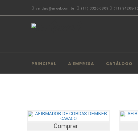
vendas@arwel.com.br
(11) 3326-3809
(11) 94205-1
PRINCIPAL
A EMPRESA
CATÁLOGO
Comprar