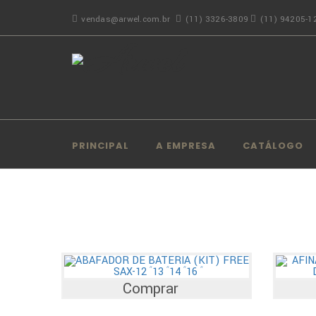
vendas@arwel.com.br
(11) 3326-3809
(11) 94205-1
PRINCIPAL
A EMPRESA
CATÁLOGO
Comprar